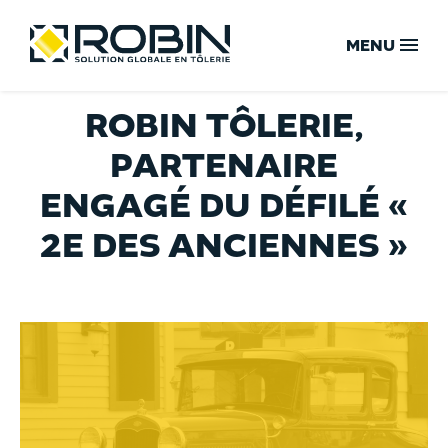
Skip
Menu
to
content
MENU
ROBIN TÔLERIE,
ACCUEIL
PARTENAIRE
ENGAGÉ DU DÉFILÉ «
NOTRE SAVOIR-FAIRE
2E DES ANCIENNES »
VOTRE SOLUTION GLOBALE
NOS ENGAGEMENTS QUALITÉ
NOTRE CAPACITÉ DE PRODUCTION