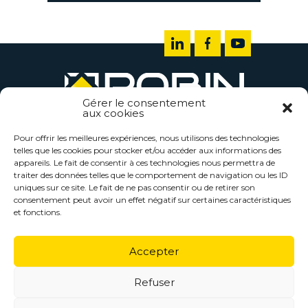
Gérer le consentement
aux cookies
TÔLERIE INDUSTRIELLE ROBIN LES
EPESSES
Pour offrir les meilleures expériences, nous utilisons des technologies
telles que les cookies pour stocker et/ou accéder aux informations des
ROBIN, ZA les Bacheliers
85590 LES EPESSES
appareils. Le fait de consentir à ces technologies nous permettra de
Tél.
traiter des données telles que le comportement de navigation ou les ID
02 51 57 37 06
uniques sur ce site. Le fait de ne pas consentir ou de retirer son
consentement peut avoir un effet négatif sur certaines caractéristiques
accueil@tolerie-robin.fr
et fonctions.
Nos actualités
Accepter
Mentions légales
Contact et devis
Refuser
©2024 - Robin Tôlerie Industrielle -
Réalisation Agence de Communication Morgane