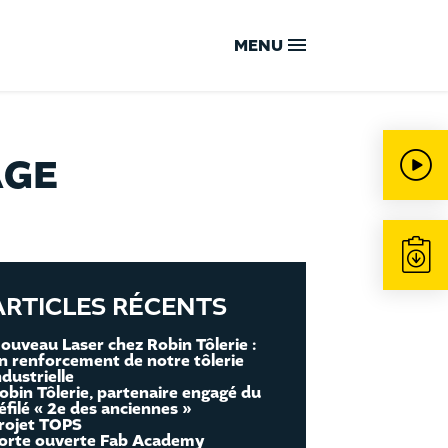
MENU
ACCUEIL
AGE
NOTRE SAVOIR-FAIRE
VOTRE SOLUTION GLOBALE
ARTICLES RÉCENTS
ouveau Laser chez Robin Tôlerie :
n renforcement de notre tôlerie
NOS ENGAGEMENTS QUALITÉ
ndustrielle
obin Tôlerie, partenaire engagé du
éfilé « 2e des anciennes »
rojet TOPS
orte ouverte Fab Academy
NOTRE CAPACITÉ DE