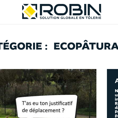
TÉGORIE :
ECOPÂTUR
N
u
i
R
d
P
P