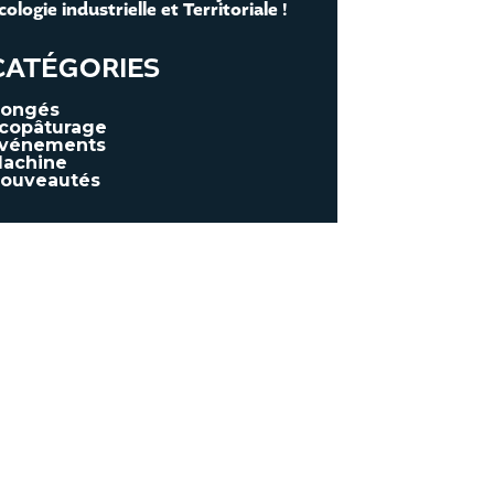
cologie industrielle et Territoriale !
PRODUCTION
CATÉGORIES
NOS SECTEURS D’ACTIVITÉ
ongés
copâturage
vénements
achine
ouveautés
CONTACT ET DEVIS
DÉCOUVRIR LA VIDÉO
TÉLÉCHARGER LA
PLAQUETTE