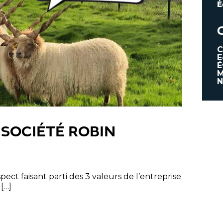
É
C
E
É
M
N
SOCIÉTÉ ROBIN
ect faisant parti des 3 valeurs de l’entreprise
 […]