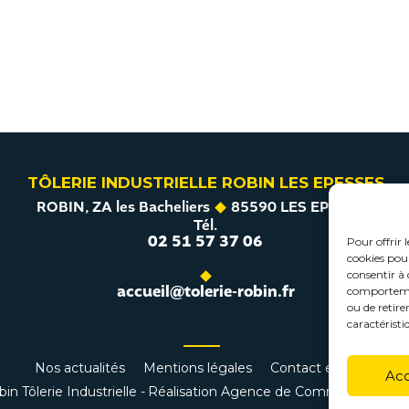
TÔLERIE INDUSTRIELLE ROBIN LES EPESSES
ROBIN, ZA les Bacheliers
85590 LES EPESSES
Tél.
02 51 57 37 06
Pour offrir 
cookies pour
consentir à 
accueil@tolerie-robin.fr
comportement
ou de retire
caractéristi
Nos actualités
Mentions légales
Contact et devis
Ac
n Tôlerie Industrielle -
Réalisation Agence de Communication