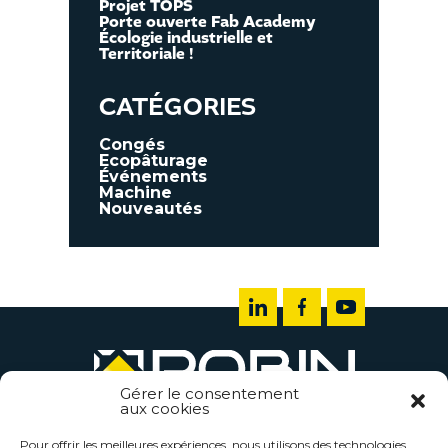
Projet TOPS
Porte ouverte Fab Academy
Écologie industrielle et
Territoriale !
CATÉGORIES
Congés
Ecopâturage
Événements
Machine
Nouveautés
Gérer le consentement
aux cookies
TÔLERIE INDUSTRIELLE ROBIN LES
EPESSES
Pour offrir les meilleures expériences, nous utilisons des technologies