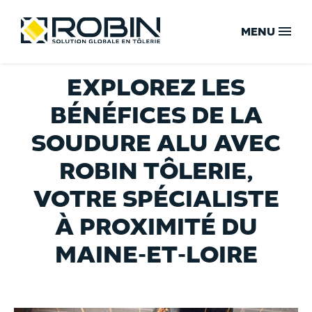
Skip
Menu
to
content
MENU
EXPLOREZ LES
ACCUEIL
BÉNÉFICES DE LA
SOUDURE ALU AVEC
NOTRE SAVOIR-FAIRE
ROBIN TÔLERIE,
VOTRE SPÉCIALISTE
VOTRE SOLUTION GLOBALE
À PROXIMITÉ DU
MAINE-ET-LOIRE
NOS ENGAGEMENTS QUALITÉ
NOTRE CAPACITÉ DE PRODUCTION