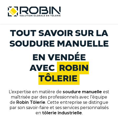
Skip
Menu
to
content
TOUT SAVOIR SUR LA
ACCUEIL
SOUDURE MANUELLE
EN VENDÉE
NOTRE SAVOIR-FAIRE
AVEC
ROBIN
TÔLERIE
VOTRE SOLUTION GLOBALE
L’expertise en matière de
soudure manuelle
est
NOS ENGAGEMENTS QUALITÉ
maîtrisée par des professionnels avec l’équipe
de
Robin Tôlerie
. Cette entreprise se distingue
par son savoir-faire et ses services personnalisés
en
tôlerie industrielle
.
NOTRE CAPACITÉ DE PRODUCTION