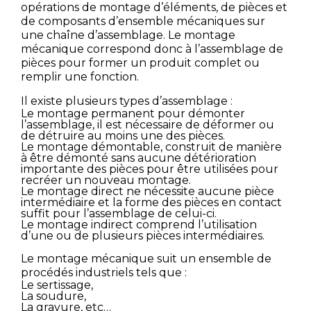
opérations de montage d’éléments, de pièces et
de composants d’ensemble mécaniques sur
une chaîne d’assemblage. Le
montage
mécanique
NOS SECTEURS D’ACTIVITÉ
correspond donc à l’assemblage de
pièces pour former un produit complet ou
remplir une fonction.
Il existe plusieurs types d’assemblage :
CONTACT ET DEVIS
Le montage permanent
pour démonter
l’assemblage, il est nécessaire de déformer ou
de détruire au moins une des pièces.
Le montage démontable
, construit de manière
à être démonté sans aucune détérioration
DÉ
importante des pièces pour être utilisées pour
recréer un nouveau montage.
Le montage direct
ne nécessite aucune pièce
intermédiaire et la forme des pièces en contact
suffit pour l’assemblage de celui-ci.
Le montage indirect
comprend l’utilisation
d’une ou de plusieurs pièces intermédiaires.
Le
montage mécanique
suit un ensemble de
procédés industriels tels que :
Le sertissage
,
La soudure
,
La gravure
, etc…