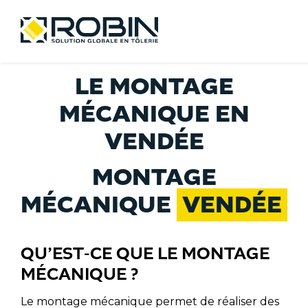
Skip
Menu
to
content
LE MONTAGE
ACCUEIL
MÉCANIQUE EN
VENDÉE
NOTRE SAVOIR-FAIRE
MONTAGE
MÉCANIQUE
VENDÉE
VOTRE SOLUTION GLOBALE
QU’EST-CE QUE LE MONTAGE
NOS ENGAGEMENTS QUALITÉ
MÉCANIQUE ?
Le
montage mécanique
permet de réaliser des
NOTRE CAPACITÉ DE PRODUCTION