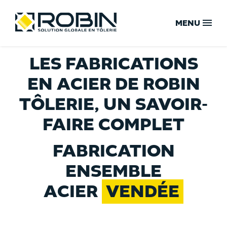
Skip
Menu
to
content
MENU
LES FABRICATIONS
ACCUEIL
EN ACIER DE ROBIN
TÔLERIE, UN SAVOIR-
NOTRE SAVOIR-FAIRE
FAIRE COMPLET
FABRICATION
VOTRE SOLUTION GLOBALE
ENSEMBLE
NOS ENGAGEMENTS QUALITÉ
ACIER
VENDÉE
NOTRE CAPACITÉ DE PRODUCTION