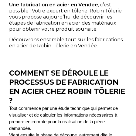
Une fabrication en acier en Vendée
, c’est
possible !
Votre expert en tôlerie
, Robin Tôlerie
vous propose aujourd’hui de découvrir les
NOS SECTEURS D’ACTIVITÉ
étapes de fabrication en acier des matériaux
pour obtenir votre produit souhaité.
Découvrons ensemble tout sur les fabrications
CONTACT ET DEVIS
en acier de Robin Tôlerie en Vendée.
DÉCOUVRIR LA VIDÉO
COMMENT SE DÉROULE LE
PROCESSUS DE FABRICATION
EN ACIER CHEZ ROBIN TÔLERIE
TÉLÉCHARGER LA
PLAQUETTE
?
Tout commence par une étude technique qui permet de 
visualiser et de calculer les informations nécessaires à 
prendre en compte pour la réalisation de la pièce 
demandée.
Vient ensuite la phase de découpe, autrement dite le 