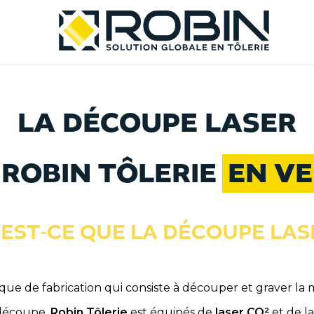
LA DÉCOUPE LASER
 ROBIN TÔLERIE
EN V
EST-CE QUE LA DÉCOUPE LAS
ue de fabrication qui consiste à découper et graver la m
 découpe,
Robin Tôlerie
est équipés de
laser CO²
et de
l