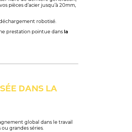
PRODUCTION
vos pièces d’acier jusqu’à 20mm,
de déchargement robotisé.
NOS SECTEURS D’ACTIVITÉ
une prestation pointue dans
la
CONTACT ET DEVIS
DÉCOUVRIR LA VIDÉO
ISÉE DANS LA
TÉLÉCHARGER LA
PLAQUETTE
nement global dans le travail
 ou grandes séries.