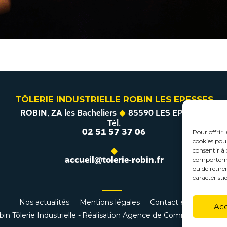
TÔLERIE INDUSTRIELLE ROBIN LES EPESSES
ROBIN, ZA les Bacheliers
85590 LES EPESSES
Tél.
02 51 57 37 06
Pour offrir 
cookies pour
consentir à 
accueil@tolerie-robin.fr
comportement
ou de retire
caractéristi
Nos actualités
Mentions légales
Contact et devis
Ac
n Tôlerie Industrielle -
Réalisation Agence de Communication