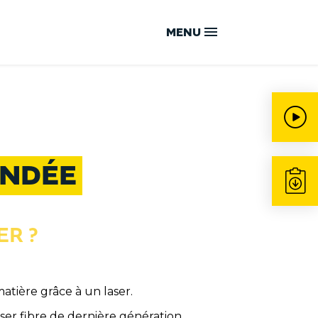
MENU
ACCUEIL
NOTRE SAVOIR-FAIRE
ENDÉE
VOTRE SOLUTION GLOBALE
ER ?
NOS ENGAGEMENTS QUALITÉ
atière grâce à un laser.
NOTRE CAPACITÉ DE
aser fibre
de dernière génération,