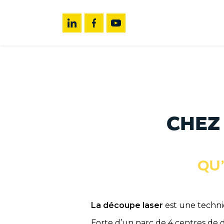
Skip
Menu
to
content
CHEZ
QU’
La découpe laser
est une techniq
Forte d’un parc de 4 centres de